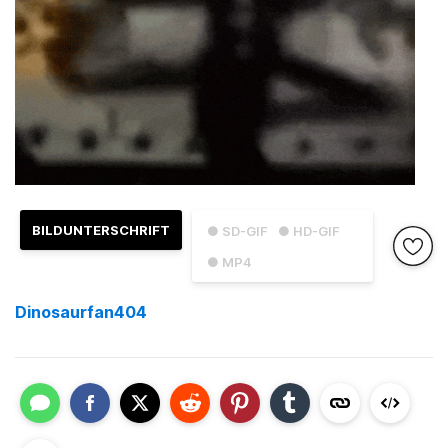
BILDUNTERSCHRIFT
● SD-GIF
● HD-GIF
● MP4
Dinosaurfan404