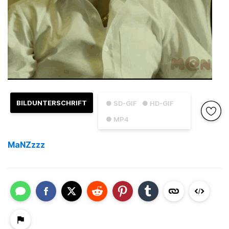
BILDUNTERSCHRIFT
● SD-GIF
● HD-GIF
● MP4
MaNZzzz