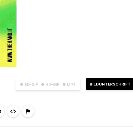
BILDUNTERSCHRIFT
● SD-GIF
● HD-GIF
● MP4