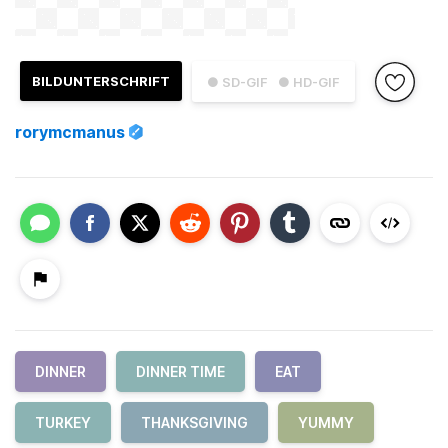
BILDUNTERSCHRIFT
● SD-GIF
● HD-GIF
rorymcmanus
DINNER
DINNER TIME
EAT
TURKEY
THANKSGIVING
YUMMY