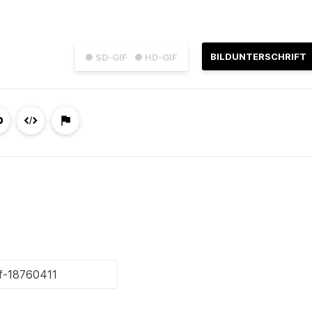
BILDUNTERSCHRIFT
● SD-GIF
● HD-GIF