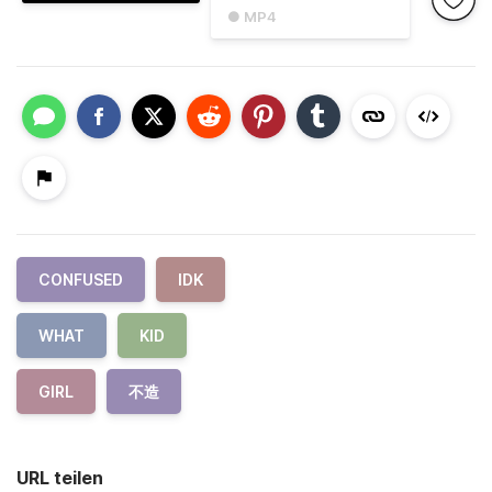
● MP4
CONFUSED
IDK
WHAT
KID
GIRL
不造
URL teilen