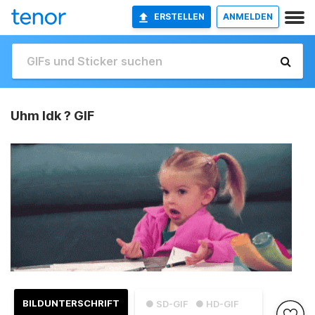
ERSTELLEN
ANMELDEN
Uhm Idk ? GIF
BILDUNTERSCHRIFT
● SD-GIF
● HD-GIF