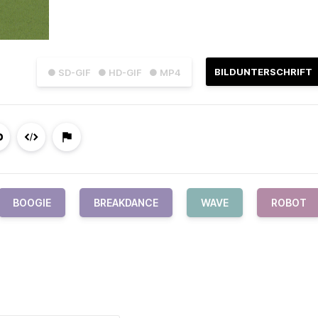
BILDUNTERSCHRIFT
● SD-GIF
● HD-GIF
● MP4
BOOGIE
BREAKDANCE
WAVE
ROBOT