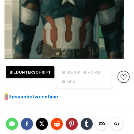
BILDUNTERSCHRIFT
● SD-GIF
● HD-GIF
● MP4
T
themanbetweentime