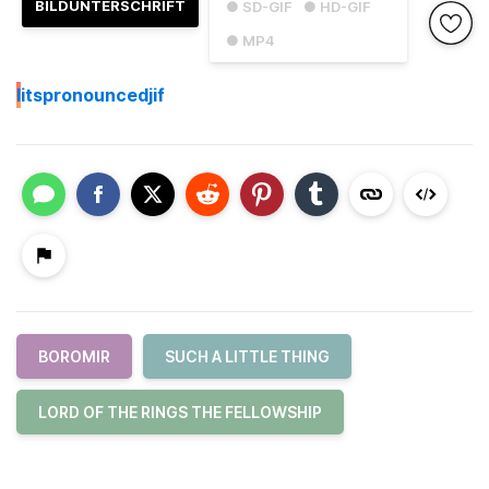
BILDUNTERSCHRIFT
● SD-GIF
● HD-GIF
● MP4
I
itspronouncedjif
BOROMIR
SUCH A LITTLE THING
LORD OF THE RINGS THE FELLOWSHIP