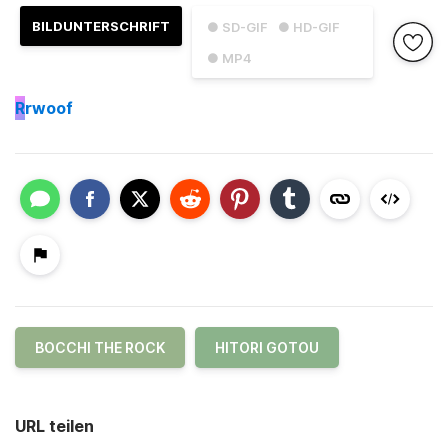
BILDUNTERSCHRIFT
● SD-GIF
● HD-GIF
● MP4
R
rwoof
BOCCHI THE ROCK
HITORI GOTOU
URL teilen