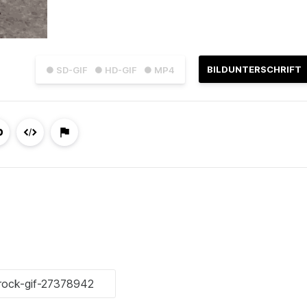
BILDUNTERSCHRIFT
● SD-GIF
● HD-GIF
● MP4