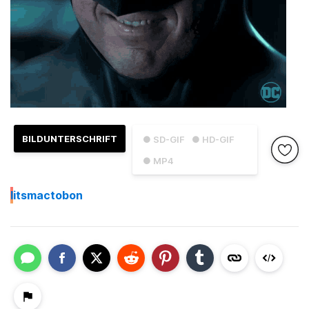
BILDUNTERSCHRIFT
● SD-GIF
● HD-GIF
● MP4
I
itsmactobon