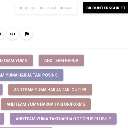
BILDUNTERSCHRIFT
● SD-GIF
● HD-GIF
● MP4
DTEAM YUMA
ANDTEAM HARUA
M YUMA HARUA TAKI POSING
ANDTEAM YUMA HARUA TAKI CUTIES
ANDTEAM YUMA HARUA TAKI UNIFORMS
ANDTEAM YUMA TAKI HARUA OCTOPUS PLUSHIE