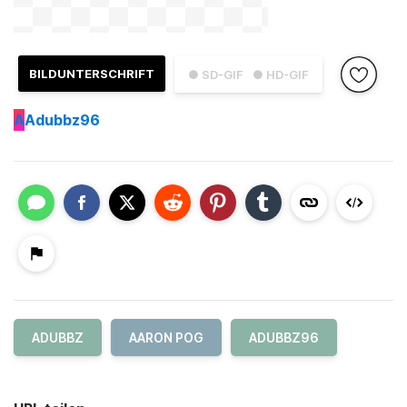
BILDUNTERSCHRIFT
● SD-GIF
● HD-GIF
A
Adubbz96
ADUBBZ
AARON POG
ADUBBZ96