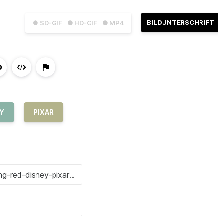
BILDUNTERSCHRIFT
● SD-GIF
● HD-GIF
● MP4
EY
PIXAR