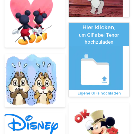
Hier klicken,
um GIFs bei Tenor
hochzuladen
Eigene GIFs hochladen