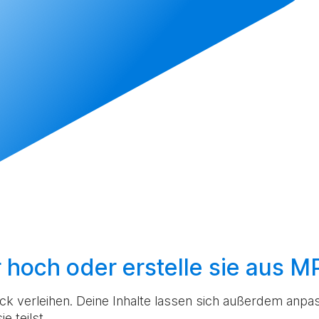
r hoch
oder
erstelle sie aus 
k verleihen. Deine Inhalte lassen sich außerdem anpas
e teilst.