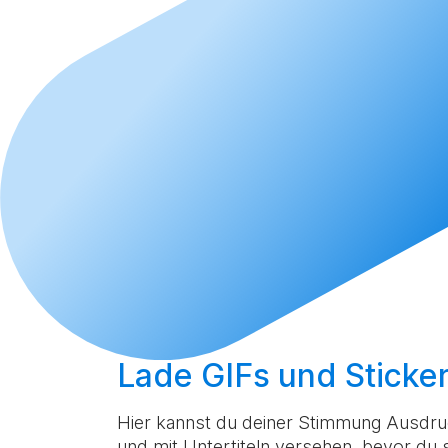
Lade GIFs und Sticke
Hier kannst du deiner Stimmung Ausdruc
und mit Untertiteln versehen, bevor du si