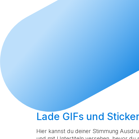
Lade GIFs und Sticke
Hier kannst du deiner Stimmung Ausdruc
und mit Untertiteln versehen, bevor du si