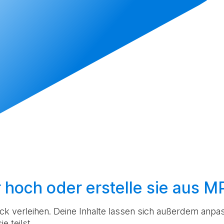
r hoch
oder
erstelle sie aus 
k verleihen. Deine Inhalte lassen sich außerdem anpas
e teilst.