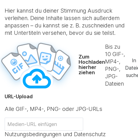
Hier kannst du deiner Stimmung Ausdruck
verleihen. Deine Inhalte lassen sich außerdem
anpassen – du kannst sie z. B. zuschneiden und
mit Untertiteln versehen, bevor du sie teilst.
Bis zu
10
GIF-,
Zum
In
MP4-,
Hochladen
hierher
Datei
PNG-,
ziehen
such
JPG-
Dateien
URL-Upload
Alle GIF-, MP4-, PNG- oder JPG-URLs
Nutzungsbedingungen und Datenschutz