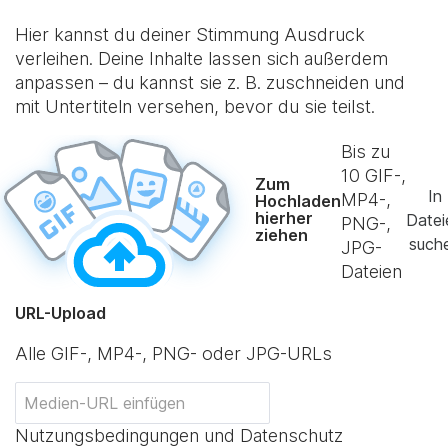
Hier kannst du deiner Stimmung Ausdruck
verleihen. Deine Inhalte lassen sich außerdem
anpassen – du kannst sie z. B. zuschneiden und
mit Untertiteln versehen, bevor du sie teilst.
Bis zu
10
GIF-,
Zum
In
MP4-,
Hochladen
hierher
Datei
PNG-,
ziehen
such
JPG-
Dateien
URL-Upload
Alle GIF-, MP4-, PNG- oder JPG-URLs
Nutzungsbedingungen und Datenschutz