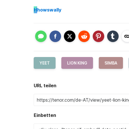
H
howswally
YEET
LION KING
SIMBA
URL teilen
Einbetten