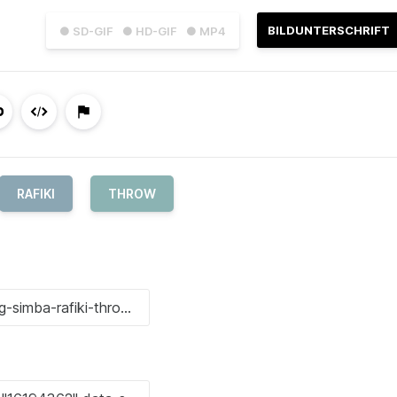
BILDUNTERSCHRIFT
● SD-GIF
● HD-GIF
● MP4
RAFIKI
THROW