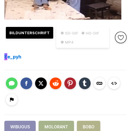
BILDUNTERSCHRIFT
● SD-GIF
● HD-GIF
● MP4
E
e_pyh
WIBUGUS
MOLORANT
BOBO