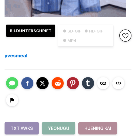
BILDUNTERSCHRIFT
● SD-GIF
● HD-GIF
● MP4
yvesmeal
TXT AWKS
YEONUGU
HUENING KAI