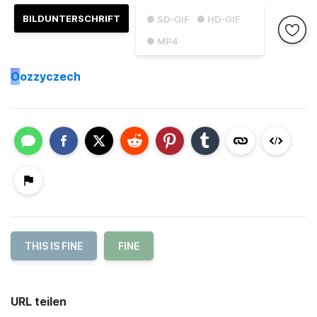
BILDUNTERSCHRIFT
● SD-GIF
● HD-GIF
● MP4
O
ozzyczech
THIS IS FINE
FINE
URL teilen