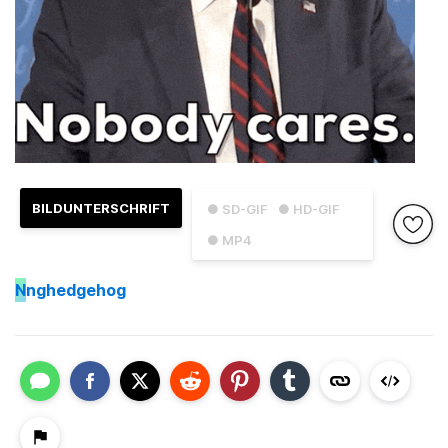
BILDUNTERSCHRIFT
● SD-GIF
● HD-GIF
● MP4
N
nghedgehog