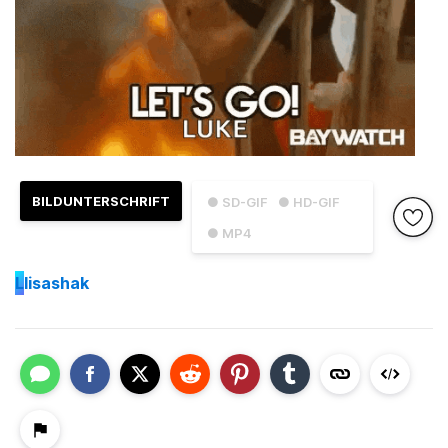
BILDUNTERSCHRIFT
● SD-GIF
● HD-GIF
● MP4
L
lisashak