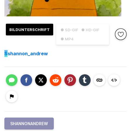
BILDUNTERSCHRIFT
● SD-GIF
● HD-GIF
● MP4
S
shannon_andrew
SHANNONANDREW