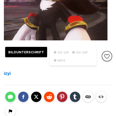
BILDUNTERSCHRIFT
● SD-GIF
● HD-GIF
● MP4
izyi