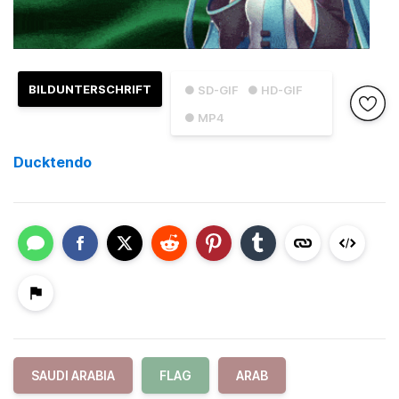
BILDUNTERSCHRIFT
● SD-GIF
● HD-GIF
● MP4
Ducktendo
SAUDI ARABIA
FLAG
ARAB