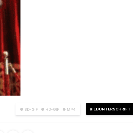
BILDUNTERSCHRIFT
● SD-GIF
● HD-GIF
● MP4