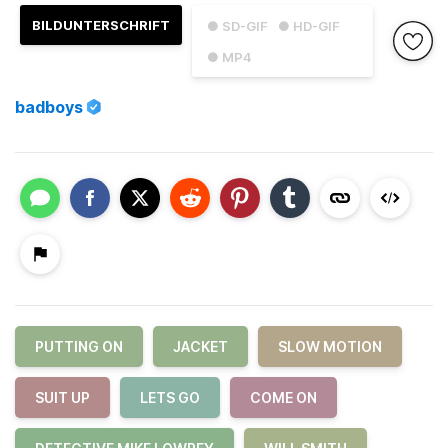
BILDUNTERSCHRIFT
● SD-GIF
● HD-GIF
● MP4
badboys
PUTTING ON
JACKET
SLOW MOTION
SUIT UP
LETS GO
COME ON