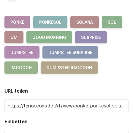
PONKE
PONKESOL
SOLANA
SOL
GM
GOOD MORNING
SURPRISE
DUMPSTER
DUMPSTER SURPRISE
RACCOON
DUMPSTER RACCOON
URL teilen
Einbetten