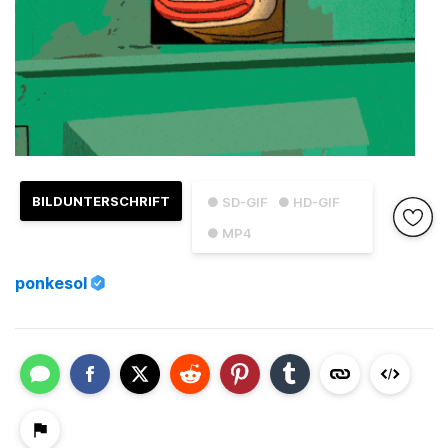
BILDUNTERSCHRIFT
● SD-GIF
● HD-GIF
● MP4
ponkesol