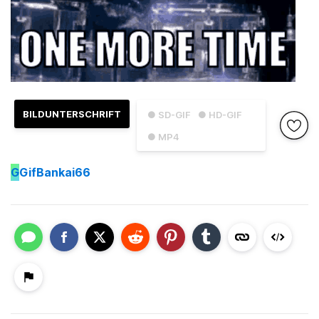
BILDUNTERSCHRIFT
● SD-GIF
● HD-GIF
● MP4
G
GifBankai66