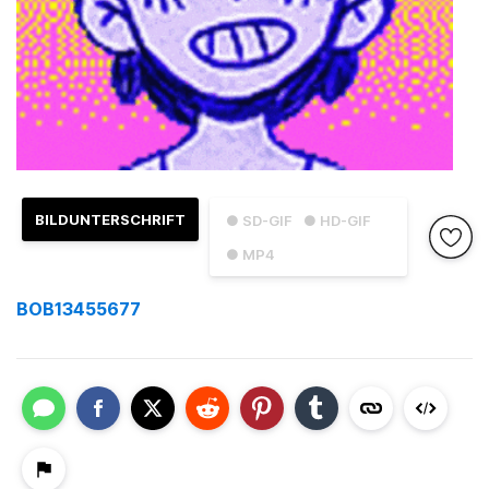
BILDUNTERSCHRIFT
● SD-GIF
● HD-GIF
● MP4
BOB13455677