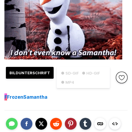
BILDUNTERSCHRIFT
● SD-GIF
● HD-GIF
● MP4
F
FrozenSamantha