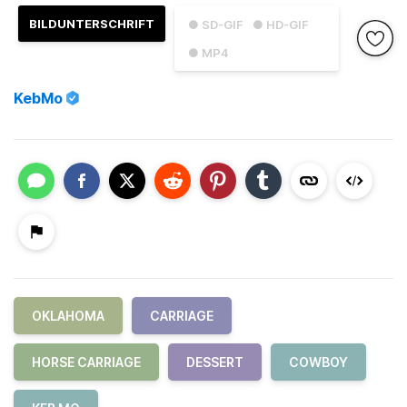
BILDUNTERSCHRIFT
● SD-GIF
● HD-GIF
● MP4
KebMo
OKLAHOMA
CARRIAGE
HORSE CARRIAGE
DESSERT
COWBOY