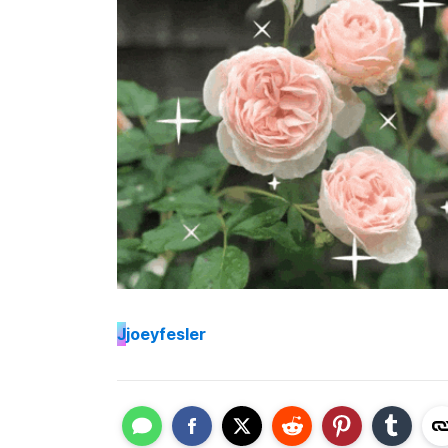
J
joeyfesler