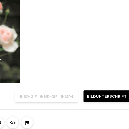
BILDUNTERSCHRIFT
● SD-GIF
● HD-GIF
● MP4