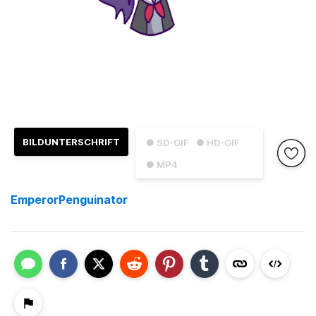
BILDUNTERSCHRIFT
● SD-GIF
● HD-GIF
● MP4
EmperorPenguinator