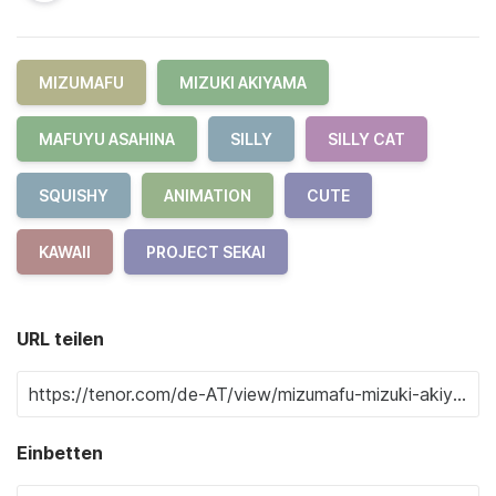
MIZUMAFU
MIZUKI AKIYAMA
MAFUYU ASAHINA
SILLY
SILLY CAT
SQUISHY
ANIMATION
CUTE
KAWAII
PROJECT SEKAI
URL teilen
Einbetten