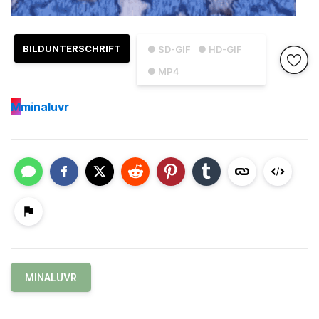
BILDUNTERSCHRIFT
● SD-GIF
● HD-GIF
● MP4
M
minaluvr
MINALUVR