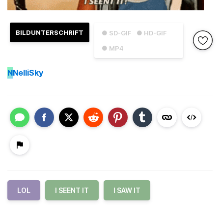
BILDUNTERSCHRIFT
● SD-GIF
● HD-GIF
● MP4
N
NelliSky
LOL
I SEENT IT
I SAW IT