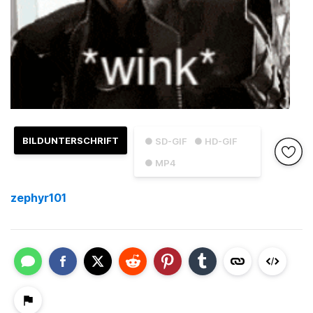
BILDUNTERSCHRIFT
● SD-GIF
● HD-GIF
● MP4
zephyr101