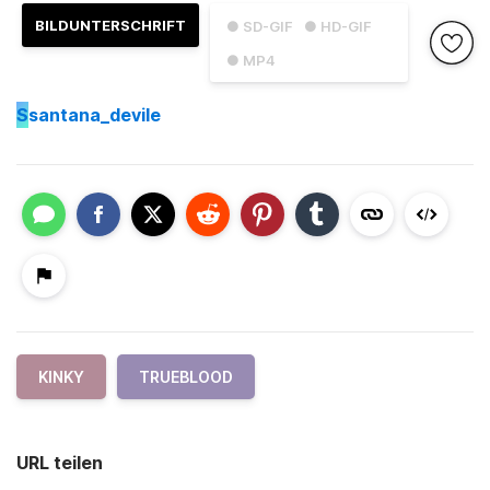
BILDUNTERSCHRIFT
● SD-GIF
● HD-GIF
● MP4
S
santana_devile
KINKY
TRUEBLOOD
URL teilen