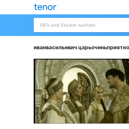
иванвасильевич царьоченьприятно