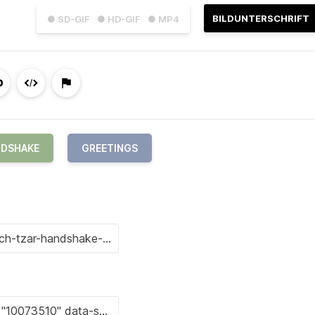
BILDUNTERSCHRIFT
● SD-GIF
● HD-GIF
● MP4
DSHAKE
GREETINGS