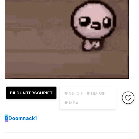
BILDUNTERSCHRIFT
● SD-GIF
● HD-GIF
● MP4
D
Doomnack1