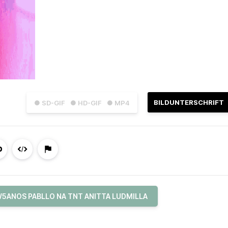
BILDUNTERSCHRIFT
● SD-GIF
● HD-GIF
● MP4
5ANOS PABLLO NA TNT ANITTA LUDMILLA