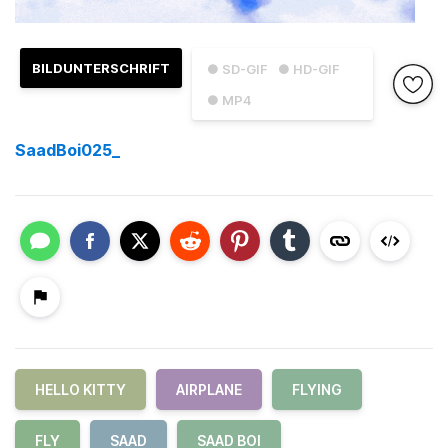
BILDUNTERSCHRIFT
● SD-GIF
● HD-GIF
● MP4
SaadBoi025_
HELLO KITTY
AIRPLANE
FLYING
FLY
SAAD
SAAD BOI