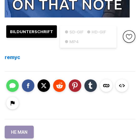
BILDUNTERSCHRIFT
● SD-GIF
● HD-GIF
● MP4
remyc
HE MAN