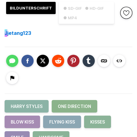
BILDUNTERSCHRIFT
● SD-GIF
● HD-GIF
● MP4
J
jetang123
HARRY STYLES
ONE DIRECTION
BLOW KISS
FLYING KISS
KISSES