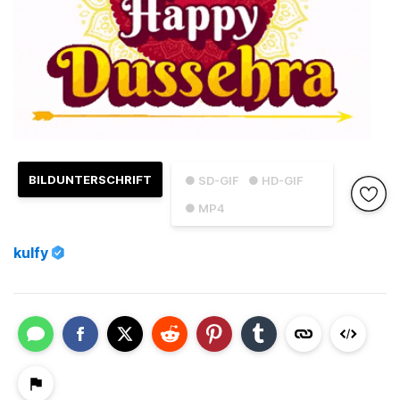
BILDUNTERSCHRIFT
● SD-GIF
● HD-GIF
● MP4
kulfy