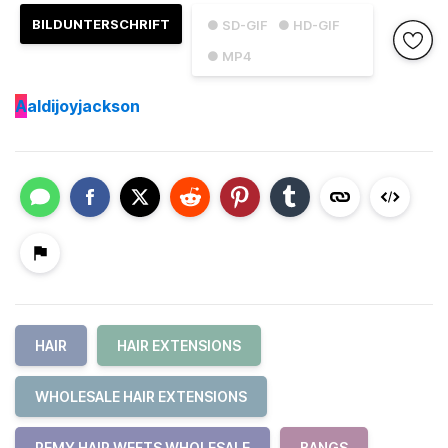
BILDUNTERSCHRIFT
● SD-GIF
● HD-GIF
● MP4
A
aldijoyjackson
HAIR
HAIR EXTENSIONS
WHOLESALE HAIR EXTENSIONS
REMY HAIR WEFTS WHOLESALE
BANGS